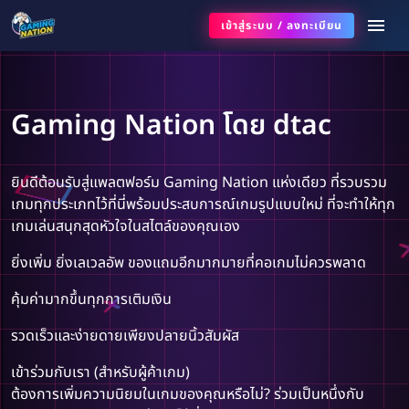
เข้าสู่ระบบ
/
ลงทะเบียน
Gaming Nation โดย dtac
ยินดีต้อนรับสู่แพลตฟอร์ม Gaming Nation แห่งเดียว ที่รวบรวม
เกมทุกประเภทไว้ที่นี่พร้อมประสบการณ์เกมรูปแบบใหม่ ที่จะทำให้ทุก
เกมเล่นสนุกสุดหัวใจในสไตล์ของคุณเอง
ยิ่งเพิ่ม ยิ่งเลเวลอัพ ของแถมอีกมากมายที่คอเกมไม่ควรพลาด
คุ้มค่ามากขึ้นทุกการเติมเงิน
รวดเร็วและง่ายดายเพียงปลายนิ้วสัมผัส
เข้าร่วมกับเรา (สำหรับผู้ค้าเกม)
ต้องการเพิ่มความนิยมในเกมของคุณหรือไม่? ร่วมเป็นหนึ่งกับ