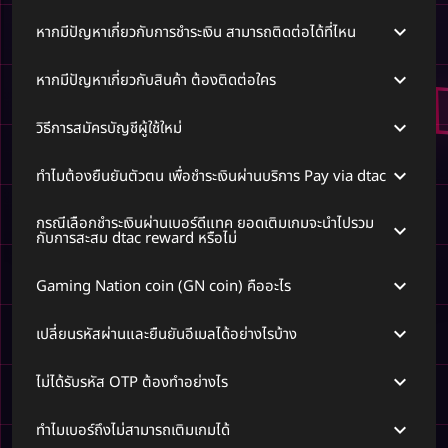
หากมีปัญหาเกี่ยวกับการชำระเงิน สามารถติดต่อได้ที่ไหน
หากมีปัญหาเกี่ยวกับสินค้า ต้องติดต่อใคร
วิธีการสมัครบัญชีผู้ใช้ใหม่
ทำไมต้องยืนยันตัวตน เพื่อชำระเงินผ่านบริการ Pay via dtac
กรณีเลือกชำระเงินผ่านเบอร์ดีแทค ยอดเติมเกมจะนำไปรวม
กับการสะสม dtac reward หรือไม่
Gaming Nation coin (GN coin) คืออะไร
เปลี่ยนรหัสผ่านและยืนยันอีเมลได้อย่างไรบ้าง
ไม่ได้รับรหัส OTP ต้องทำอย่างไร
ทำไมเบอร์ถึงไม่สามารถเติมเกมได้