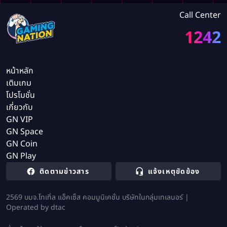
Call Center
1242
หน้าหลัก
เติมเกม
โปรโมชั่น
เกี่ยวกับ
GN VIP
GN Space
GN Coin
GN Play
ติดตามข่าวสาร
แจ้งเหตุขัดข้อง
2569 บมจ.โทเทิ่ล แอ็คเซ็ส คอมมูนิเคชั่น บริษัทในกลุ่มเทเลนอร์ |
Operated by dtac