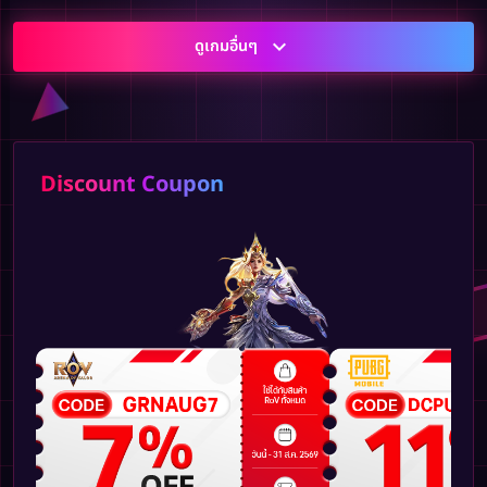
ดูเกมอื่นๆ
Discount Coupon