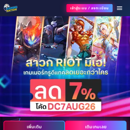
เข้าสู่ระบบ
/
ลงทะเบียน
เพิ่มเติม
เติมเกมเลย