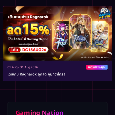
01 Aug - 31 Aug 2026
พิเศษสำหรับคุณ
เติมเกม Ragnarok ถูกสุด คุ้มกว่าใคร !
Gaming Nation