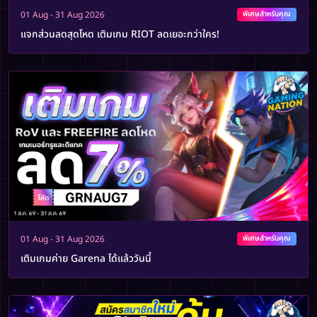
01 Aug - 31 Aug 2026
พิเศษสำหรับคุณ
แจกส่วนลดสุดโหด เติมเกม RIOT ลดเยอะกว่าใคร!
01 Aug - 31 Aug 2026
พิเศษสำหรับคุณ
เติมเกมค่าย Garena ได้แล้ววันนี้