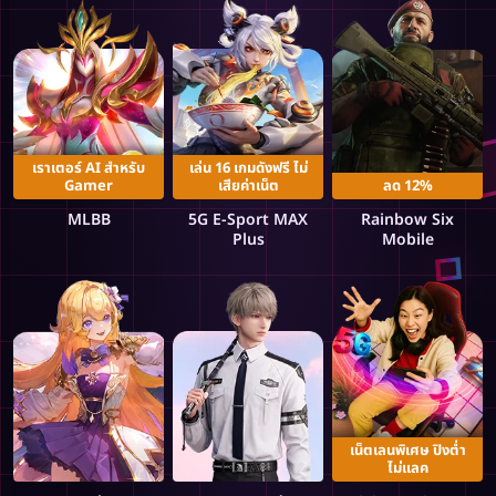
เราเตอร์ AI สำหรับ
เล่น 16 เกมดังฟรี ไม่
Gamer
เสียค่าเน็ต
ลด 12%
MLBB
5G E-Sport MAX
Rainbow Six
Plus
Mobile
เน็ตเลนพิเศษ ปิงต่ำ
ไม่แลค