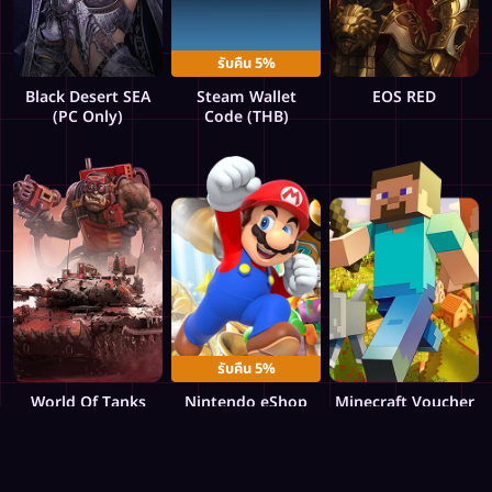
รับคืน 5%
Black Desert SEA
Steam Wallet
EOS RED
(PC Only)
Code (THB)
รับคืน 5%
World Of Tanks
Nintendo eShop
Minecraft Voucher
Voucher
Cards Voucher