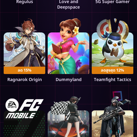
Regulus
Love and
5G Super Gamer
Deepspace
ลด 15%
ลดสูงสุด 12%
Ragnarok Origin
Dummyland
Teamfight Tactics