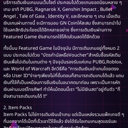
บริการเติมเงินเกมบนเว็บไซต์ ประกอบไปด้วยเกมยอดนิยมหลาย ๆ
เกม อาทิ PUBG, Ragnarok X, Genshin Impact , Bullet
Angel , Tale of Gaia , Identity V, และอีกหลาย ๆ เกม เมื่อเติม
เงินเกมผ่านทางนี้ จะมีการมอบ GN Coinให้สะสม ซึ่งสามารถนำไป
ใช้แลกสิทธิประโยชน์ได้อีกหลายอย่าง ซึ่งการเติมเงินผ่านทาง
Featured Game ยังสามารถใช้โค้ดส่วนลดได้อีกด้วย
ทั้งนี้บน Featured Game ในปัจจุบัน มีการเติมเกมอยู่ทั้งหมด 2
แบบ ประกอบไปด้วย “บัตรกำนัลหรือVoucher”สำหรับซื้อรหัสเติม
เงินเพื่อไปเติมในเกมต่าง ๆ ปัจจุบันรองรับแค่เกม PUBG,Roblox,
และ World of Warcraft อีกวิธีคือ “การเติมเงินเข้าเกมโดยตรง
หรือ User ID”ง่ายๆเพียงไม่กี่ขั้นตอนก็สามารถเติมเกมได้แล้ว แถม
เงินที่ใช้ก็เป็นเหมือนการยืมเงินในอนาคตมาก่อน เพราะเป็นการหัก
เงินผ่านเบอร์โทรศัพท์ ทำให้แม้ตอนนี้เรา ”ไม่มีเงินสด”อยู่กับตัว “ก็
ยังสามารถเติมเกมได้ !!”
2. Item Packs
Item Packs ไม่ใช่การเติมเงินเข้าเกม แต่เป็นแหล่งรวมแพ็กเกจดี ๆ
ที่นอกจากได้เน็ตที่เร็วเอาไว้ใช้แล้ว ยังได้รับไอเทมเกมสุดแรร์และ