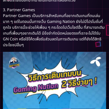
สิทธิประโยชน์อีกมากมายในเกมที่เราเล่นอีกด้วย
3. Partner Games
Partner Games เป็นบริการสำหรับคนที่อยากเติมเกมที่ตนเล่น
มาก ๆ แต่ในตอนนั้นทางเว็บ Gaming Nation ยังไม่มีโปรโมชั่นที่
ถูกใจ บริการนี้จะช่วยให้เพื่อน ๆ กระโดดไปเว็บไซต์อื่น ที่สามารถเติม
เกมที่เพื่อนๆอยากเติมได้ มีข้อจำกัดนิดหน่อยตรงที่เราจะไม่ได้รับ
GN Coin หรือใช้โค้ดเพื่อรับส่วนลดในการเติมเกม แต่ก็ยังได้สิทธิ
ประโยชน์อื่นๆ