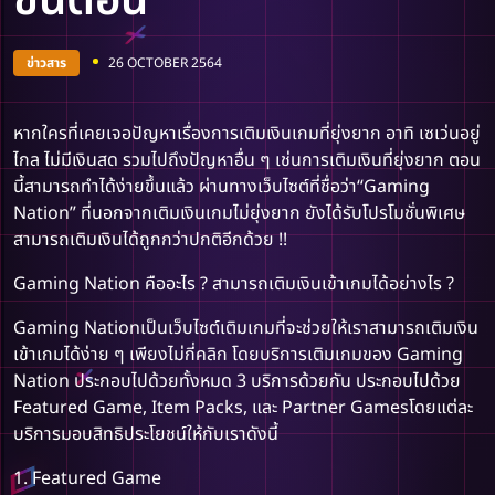
ขั้นตอน
ข่าวสาร
26 OCTOBER 2564
หากใครที่เคยเจอปัญหาเรื่องการเติมเงินเกมที่ยุ่งยาก อาทิ เซเว่นอยู่
ไกล ไม่มีเงินสด รวมไปถึงปัญหาอื่น ๆ เช่นการเติมเงินที่ยุ่งยาก ตอน
นี้สามารถทำได้ง่ายขึ้นแล้ว ผ่านทางเว็บไซต์ที่ชื่อว่า“Gaming
Nation” ที่นอกจากเติมเงินเกมไม่ยุ่งยาก ยังได้รับโปรโมชั่นพิเศษ
สามารถเติมเงินได้ถูกกว่าปกติอีกด้วย !!
Gaming Nation คืออะไร ? สามารถเติมเงินเข้าเกมได้อย่างไร ?
Gaming Nationเป็นเว็บไซต์เติมเกมที่จะช่วยให้เราสามารถเติมเงิน
เข้าเกมได้ง่าย ๆ เพียงไม่กี่คลิก โดยบริการเติมเกมของ Gaming
Nation ประกอบไปด้วยทั้งหมด 3 บริการด้วยกัน ประกอบไปด้วย
Featured Game, Item Packs, และ Partner Gamesโดยแต่ละ
บริการมอบสิทธิประโยชน์ให้กับเราดังนี้
1. Featured Game