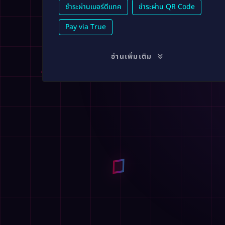
ชำระผ่านเบอร์ดีแทค
ชำระผ่าน QR Code
Pay via True
อ่านเพิ่มเติม