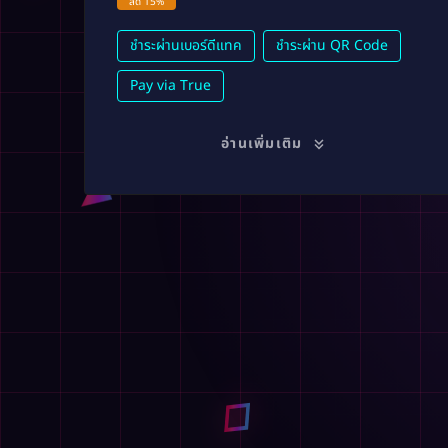
ลด 15%
ชำระผ่านเบอร์ดีแทค
ชำระผ่าน QR Code
Pay via True
อ่านเพิ่มเติม