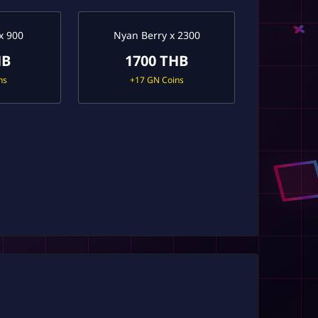
x 900
Nyan Berry x 2300
HB
1700 THB
ns
+17 GN Coins